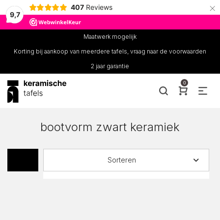
×
407
Reviews
9,7
Maatwerk mogelijk
Korting bij aankoop van meerdere tafels, vraag naar de voorwaarden
2 jaar garantie
0
bootvorm zwart keramiek
Sorteren