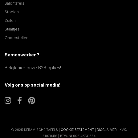
Salontafels
Stoelen
Zuilen
Staaltjes
Onderstellen
Samenwerken?
Bekijk hier onze B2B opties!
Volg ons op social media!
© 2025 KERAMISCHE TAFELS |
COOKIE STATEMENT
|
DISCLAIMER
| KVK:
61070416 | BTW: NL002142731B64