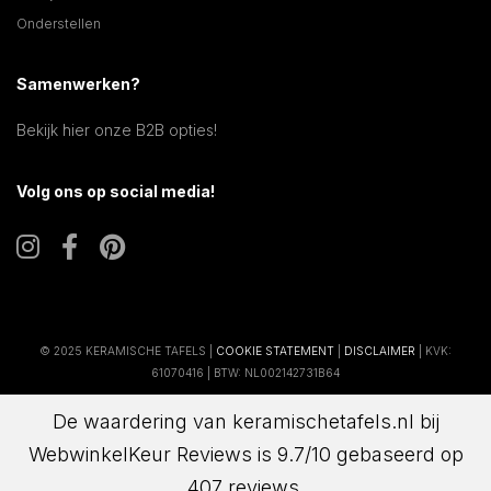
Onderstellen
Samenwerken?
Bekijk hier onze B2B opties!
Volg ons op social media!
© 2025 KERAMISCHE TAFELS |
COOKIE STATEMENT
|
DISCLAIMER
| KVK:
61070416 | BTW: NL002142731B64
De waardering van keramischetafels.nl bij
WebwinkelKeur Reviews
is 9.7/10 gebaseerd op
407 reviews.