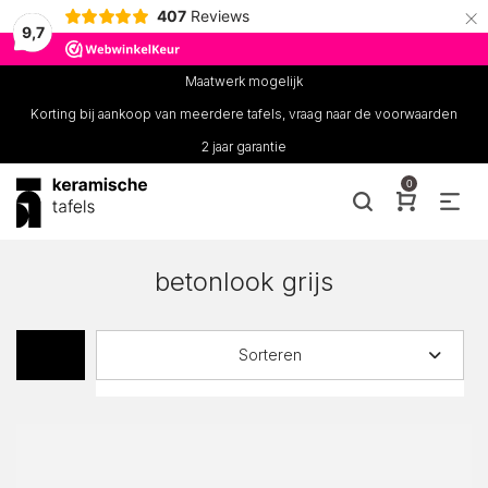
×
407
Reviews
9,7
Maatwerk mogelijk
Korting bij aankoop van meerdere tafels, vraag naar de voorwaarden
2 jaar garantie
0
betonlook grijs
Sorteren