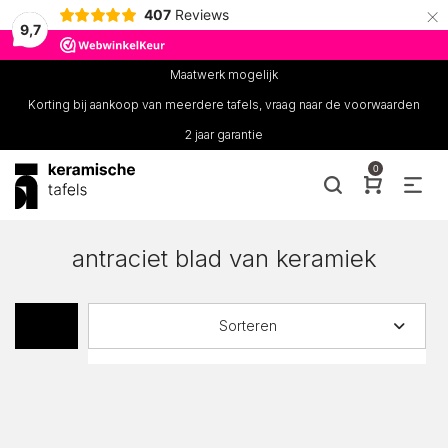
×
407
Reviews
9,7
Maatwerk mogelijk
Korting bij aankoop van meerdere tafels, vraag naar de voorwaarden
2 jaar garantie
0
antraciet blad van keramiek
Sorteren