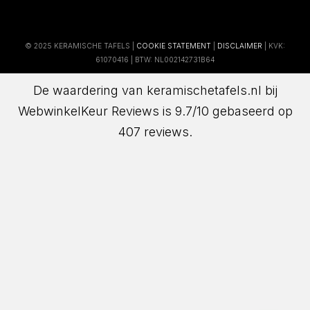
© 2025 KERAMISCHE TAFELS |
COOKIE STATEMENT
|
DISCLAIMER
| KVK:
61070416 | BTW: NL002142731B64
De waardering van keramischetafels.nl bij
WebwinkelKeur Reviews
is 9.7/10 gebaseerd op
407 reviews.