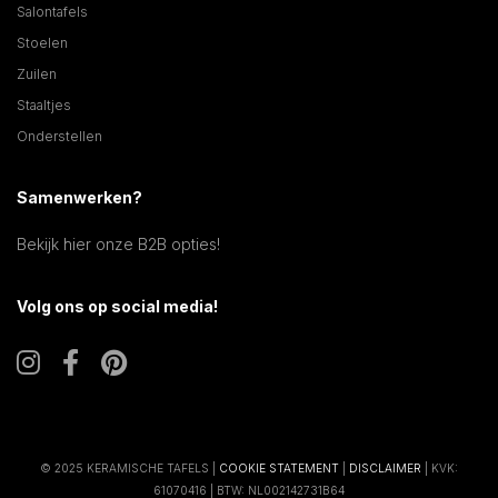
Salontafels
Stoelen
Zuilen
Staaltjes
Onderstellen
Samenwerken?
Bekijk hier onze B2B opties!
Volg ons op social media!
© 2025 KERAMISCHE TAFELS |
COOKIE STATEMENT
|
DISCLAIMER
| KVK:
61070416 | BTW: NL002142731B64