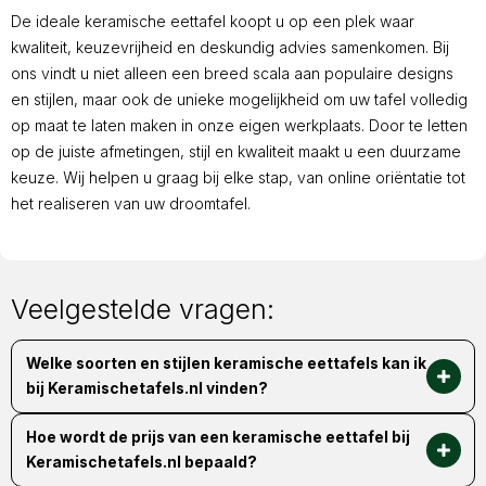
De ideale keramische eettafel koopt u op een plek waar
kwaliteit, keuzevrijheid en deskundig advies samenkomen. Bij
ons vindt u niet alleen een breed scala aan populaire designs
en stijlen, maar ook de unieke mogelijkheid om uw tafel volledig
op maat te laten maken in onze eigen werkplaats. Door te letten
op de juiste afmetingen, stijl en kwaliteit maakt u een duurzame
keuze. Wij helpen u graag bij elke stap, van online oriëntatie tot
het realiseren van uw droomtafel.
Veelgestelde vragen:
Welke soorten en stijlen keramische eettafels kan ik
bij Keramischetafels.nl vinden?
Bij Keramischetafels.nl vindt u een zeer divers aanbod keramische 
eettafels, van populaire standaard ontwerpen tot volledig op maat 
Hoe wordt de prijs van een keramische eettafel bij
gemaakte tafels. Wij bieden diverse vormen, zoals organische, 
Keramischetafels.nl bepaald?
ronde, ovale en Deens ovale modellen, die zorgen voor een 
De prijs van een keramische eettafel bij Keramischetafels.nl wordt 