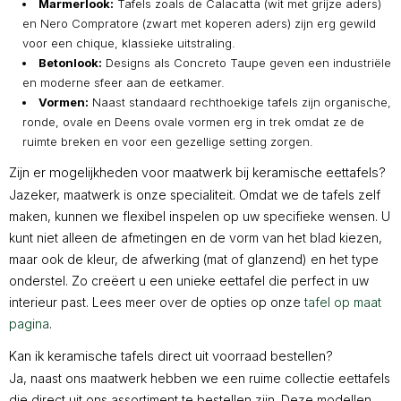
Marmerlook:
Tafels zoals de Calacatta (wit met grijze aders)
en Nero Compratore (zwart met koperen aders) zijn erg gewild
voor een chique, klassieke uitstraling.
Betonlook:
Designs als Concreto Taupe geven een industriële
en moderne sfeer aan de eetkamer.
Vormen:
Naast standaard rechthoekige tafels zijn organische,
ronde, ovale en Deens ovale vormen erg in trek omdat ze de
ruimte breken en voor een gezellige setting zorgen.
Zijn er mogelijkheden voor maatwerk bij keramische eettafels?
Jazeker, maatwerk is onze specialiteit. Omdat we de tafels zelf
maken, kunnen we flexibel inspelen op uw specifieke wensen. U
kunt niet alleen de afmetingen en de vorm van het blad kiezen,
maar ook de kleur, de afwerking (mat of glanzend) en het type
onderstel. Zo creëert u een unieke eettafel die perfect in uw
interieur past. Lees meer over de opties op onze
tafel op maat
pagina
.
Kan ik keramische tafels direct uit voorraad bestellen?
Ja, naast ons maatwerk hebben we een ruime collectie eettafels
die direct uit ons assortiment te bestellen zijn. Deze modellen