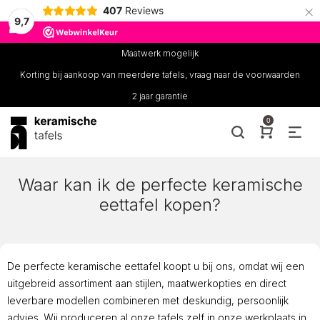
×
407
Reviews
9,7
Maatwerk mogelijk
Korting bij aankoop van meerdere tafels, vraag naar de voorwaarden
2 jaar garantie
0
Waar kan ik de perfecte keramische
eettafel kopen?
De perfecte keramische eettafel koopt u bij ons, omdat wij een
uitgebreid assortiment aan stijlen, maatwerkopties en direct
leverbare modellen combineren met deskundig, persoonlijk
advies. Wij produceren al onze tafels zelf in onze werkplaats in