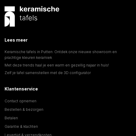
afwerkingen. Het type stalen onderstel draagt ook bij aan de 
uitstraling, van rank en minimalistisch tot robuust. Om zeker te zijn 
van uw kleurkeuze, kunt u staaltjes aanvragen om thuis te 
beoordelen.
Lees meer
Keramische tafels in Putten: Ontdek onze nieuwe showroom en
prachtige kleuren keramiek
Met deze trends haal je een warm en gezellig najaar in huis!
Zelf je tafel samenstellen met de 3D configurator
Klantenservice
Contact opnemen
Bestellen & bezorgen
Betalen
Garantie & klachten
Levertijd & verzendkosten