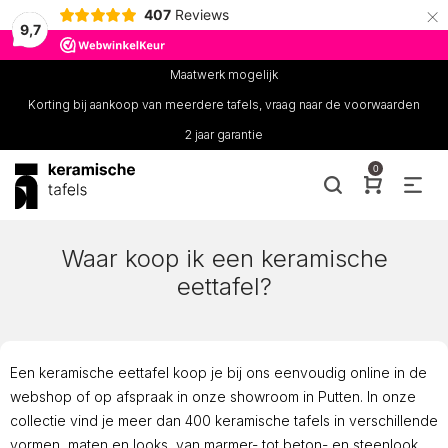
×
407
Reviews
9,7
Maatwerk mogelijk
Korting bij aankoop van meerdere tafels, vraag naar de voorwaarden
2 jaar garantie
0
Waar koop ik een keramische
eettafel?
Een keramische eettafel koop je bij ons eenvoudig online in de
webshop of op afspraak in onze showroom in Putten. In onze
collectie vind je meer dan 400 keramische tafels in verschillende
vormen, maten en looks, van marmer- tot beton- en steenlook.