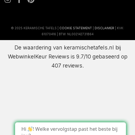
© 2025 KERAMISCHE TAFELS |
COOKIE STATEMENT
|
DISCLAIMER
| KVK:
61070416 | BTW: NL002142731B64
De waardering van keramischetafels.nl bij
WebwinkelKeur Reviews
is 9.7/10 gebaseerd op
407 reviews.
Hi
! Welke vervolgstap past het beste bij