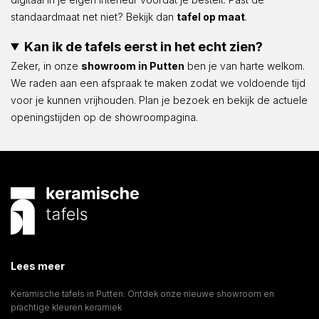
standaardmaat net niet? Bekijk dan
tafel op maat
.
Kan ik de tafels eerst in het echt zien?
Zeker, in onze
showroom in Putten
ben je van harte welkom.
We raden aan een afspraak te maken zodat we voldoende tijd
voor je kunnen vrijhouden. Plan je bezoek en bekijk de actuele
openingstijden op de showroompagina.
Lees meer
Keramische tafels in Putten: Ontdek onze nieuwe showroom en
prachtige kleuren keramiek