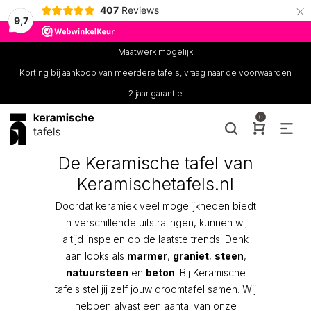
×
407
Reviews
9,7
Maatwerk mogelijk
Korting bij aankoop van meerdere tafels, vraag naar de voorwaarden
2 jaar garantie
0
De Keramische tafel van
Keramischetafels.nl
Doordat keramiek veel mogelijkheden biedt
in verschillende uitstralingen, kunnen wij
altijd inspelen op de laatste trends. Denk
aan looks als
marmer
,
graniet
,
steen
,
natuursteen
en
beton
. Bij Keramische
tafels stel jij zelf jouw droomtafel samen. Wij
hebben alvast een aantal van onze