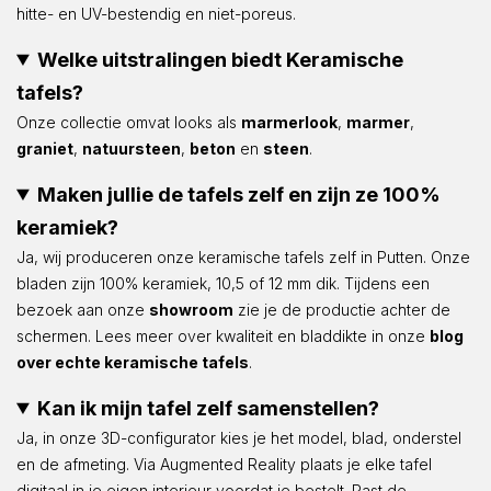
hitte- en UV-bestendig en niet-poreus.
Welke uitstralingen biedt Keramische
tafels?
Onze collectie omvat looks als
marmerlook
,
marmer
,
graniet
,
natuursteen
,
beton
en
steen
.
Maken jullie de tafels zelf en zijn ze 100%
keramiek?
Ja, wij produceren onze keramische tafels zelf in Putten. Onze
bladen zijn 100% keramiek, 10,5 of 12 mm dik. Tijdens een
bezoek aan onze
showroom
zie je de productie achter de
schermen. Lees meer over kwaliteit en bladdikte in onze
blog
over echte keramische tafels
.
Kan ik mijn tafel zelf samenstellen?
Ja, in onze 3D-configurator kies je het model, blad, onderstel
en de afmeting. Via Augmented Reality plaats je elke tafel
digitaal in je eigen interieur voordat je bestelt. Past de