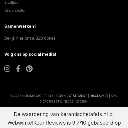
Staaltjes
Onderstellen
Samenwerken?
Bekijk hier onze B2B opties!
Volg ons op social media!
© 2025 KERAMISCHE TAFELS |
COOKIE STATEMENT
|
DISCLAIMER
| KVK:
61070416 | BTW: NL002142731B64
De waardering van keramischetafels.nl bij
WebwinkelKeur Reviews
is 9.7/10 gebaseerd op